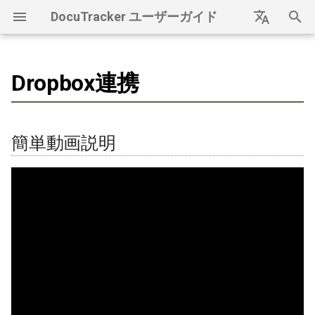
DocuTracker ユーザーガイド
検
Japanese
索
English
Dropbox連携
DocuTrackerガイドにようこ
簡単動画説明
クレジットカード登録
コンソール画面
FAQ
ドライブトークン
ダッシュボード項目説明
ドライブ項目説明
ドライブ設定
項目説明
支払い情報
契約情報
通知機能
ドライブ再連携
支払いサイト
を
そ
初
Dropbox連携手順
クリプト建てポイント登
ダッシュボード
エラーメッセージリスト
タイムスタンプ
ダッシュボード利用状況
ファイル履歴
ドライブユーザー管理
ユーザー追加
オプション変更
マルチアカウント
ドライブリセット
クレジットカード変更方
簡単動画説明
録
期
ドライブ
アカウント関連
保管証明ハッシュ
1. Dropboxの選択
オプション機能別
ドライブユーザー追加
ユーザー削除
クレジットカード決済情
ドライブトークン更新
化
ドライブ管理
ドライブ関連
mijin
2. Dropbox認証による許可
ドライブユーザー登録
ユーザー編集
ユーザー管理
支払い関連
ドライブユーザー削除
支払い管理
設定