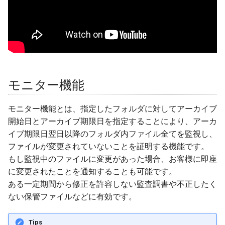
3. モニターの状態
モニターの確認
アーカイブ完了時の保管
証明書
モニター機能
モニターアラート
モニター機能とは、指定したフォルダに対してアーカイブ
コメント機能
開始日とアーカイブ期限日を指定することにより、アーカ
イブ期限日翌日以降のフォルダ内ファイル全てを監視し、
1. コメント機能の呼び出
ファイルが変更されていないことを証明する機能です。
し
もし監視中のファイルに変更があった場合、お客様に即座
に変更されたことを通知することも可能です。
2. コメントを入力
ある一定期間から修正を許容しない監査調書や不正したく
ない保管ファイルなどに有効です。
3. コメントの確認
Tips