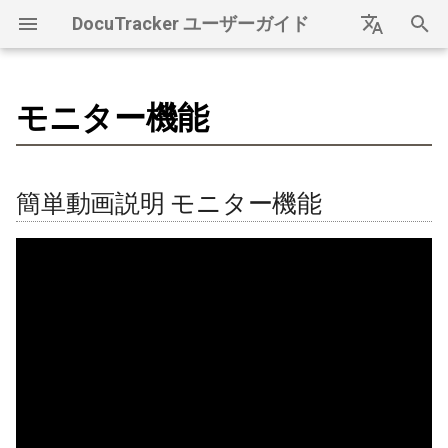
DocuTracker ユーザーガイド
検
Japanese
索
English
モニター機能
DocuTrackerガイドにようこ
0. 会員登録
ダッシュボード項目説明
簡単動画説明 モニター機能
ドライブ設定
項目説明
支払い情報
契約情報
通知機能
FAQ
ドライブトークン
OneDrive連携
クレジットカード登録
ドライブ再連携
支払いサイト
を
そ
初
1. ログイン
ダッシュボード利用状況
モニター機能
ドライブユーザー管理
ユーザー追加
オプション変更
マルチアカウント
エラーメッセージリスト
タイムスタンプ
Dropbox連携
クリプト建てポイント登
ドライブリセット
クレジットカード変更方
簡単動画説明 モニター機能
録
期
2. 初期設定
ドライブユーザー追加
ユーザー削除
クレジットカード決済情報
アカウント関連
保管証明ハッシュ
有効方法
googleドライブ連携
ドライブトークン更新
化
3. クラウドドライブ連携
ドライブユーザー登録
ユーザー編集
ドライブ関連
mijin
設定方法
Box連携
各ドライブ連携
ドライブユーザー削除
支払い関連
1. モニター機能の呼び出
し
4. ドライブ同期
2. モニター機能の設定
5. 支払い登録