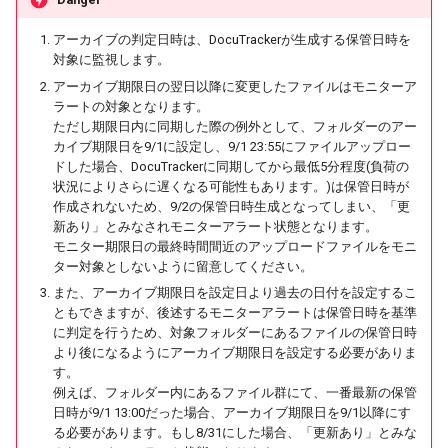
アーカイブの判定日時は、DocuTrackerが生成する保管日時を
対象に監視します。
アーカイブ期限日の翌日以降に変更したファイルはモニターア
ラートの対象となります。
ただし期限日内に同期した際の例外として、フォルダーのアー
カイブ期限日を9/1に設定し、9/1 23:55にファイルアップロー
ドした場合、DocuTrackerに同期してから最低5分程度(負荷の
状況によりさらに遅くなる可能性もあります。)は保管日時が
作成されないため、9/2の保管日時生成となってしまい、「更
新あり」とみなされモニターアラート状態となります。
モニター期限日の最終時間間近のアップロードファイルをモニ
ター対象としないように留意してください。
また、アーカイブ期限日を設定日より過去の日付を設定するこ
ともできますが、後述するモニターアラートは保管日時を基準
に判定を行うため、対象フォルダーにあるファイルの保管日時
より後になるようにアーカイブ期限日を設定する必要がありま
す。
例えば、フォルダー内にあるファイル群にて、一番最新の保管
日時が9/1 13:00だった場合、アーカイブ期限日を9/1以降にす
る必要があります。もし8/31にした場合、「更新あり」とみな