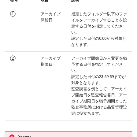
番号
項目
説明
①
アーカイブ
指定したフォルダー以下のファ
開始日
イルをアーカイブすることを設
定する日付を指定してくださ
い。
設定した日付の0:00から対象と
なります。
②
アーカイブ
アーカイブ開始日から変更を猶
期限日
予する日付を指定してくださ
い。
設定した日付の23:59:59までが
対象となります。
監査調書を例として、アーカイ
ブ開始日を監査報告書日、アー
カイブ期限日を猶予期間とした
監査事務所における品質管理設
定に役立ちます。
Danger