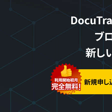
DocuT
ブ
新し
新規申し